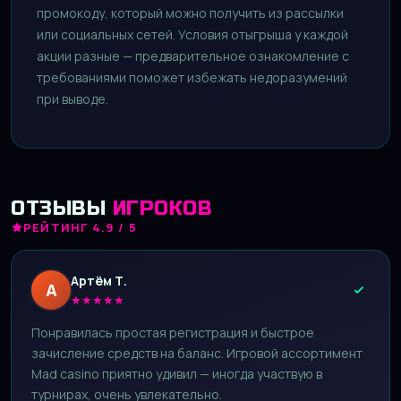
промокоду, который можно получить из рассылки
или социальных сетей. Условия отыгрыша у каждой
акции разные — предварительное ознакомление с
требованиями поможет избежать недоразумений
при выводе.
ОТЗЫВЫ
ИГРОКОВ
РЕЙТИНГ 4.9 / 5
Артём Т.
А
★
★
★
★
★
Понравилась простая регистрация и быстрое
зачисление средств на баланс. Игровой ассортимент
Mad casino приятно удивил — иногда участвую в
турнирах, очень увлекательно.