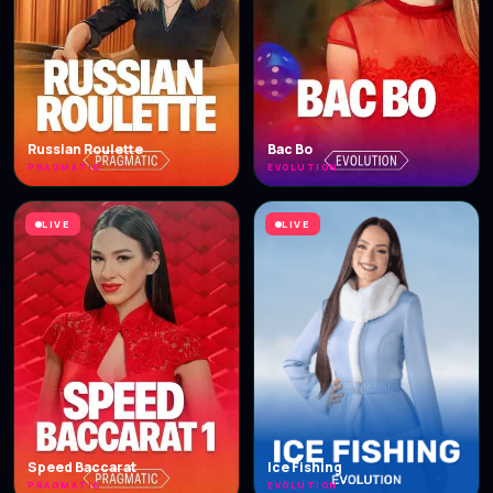
Russian Roulette
Bac Bo
PRAGMATIC
EVOLUTION
LIVE
LIVE
Speed Baccarat
Ice Fishing
PRAGMATIC
EVOLUTION