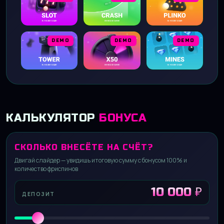
DEMO
DEMO
DEMO
КАЛЬКУЛЯТОР
БОНУСА
СКОЛЬКО ВНЕСЁТЕ НА СЧЁТ?
Двигай слайдер — увидишь итоговую сумму с бонусом 100% и
количество фриспинов
10 000 ₽
ДЕПОЗИТ