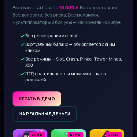
Виртуальный баланс
10 000 ₽
. Без регистрации,
без депозита, без риска. Все механики,
мультипликаторы и бонусы — как в реальной игре.
Без регистрации и e-mail
Виртуальный баланс — обновляется одним
кликом
Все режимы — Slot, Crash, Plinko, Tower, Mines,
X50
RTP, волатильность и механики — как в
реальной
ИГРАТЬ В ДЕМО
НА РЕАЛЬНЫЕ ДЕНЬГИ
DEMO
DEMO
DEMO