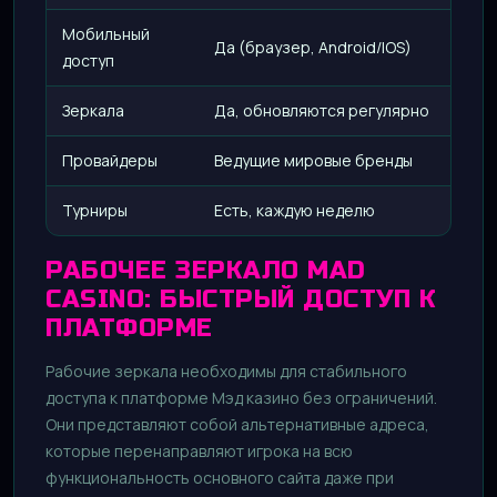
MA
Мобильный
Да (браузер, Android/IOS)
доступ
Зеркала
Да, обновляются регулярно
Провайдеры
Ведущие мировые бренды
Турниры
Есть, каждую неделю
РАБОЧЕЕ ЗЕРКАЛО MAD
CASINO: БЫСТРЫЙ ДОСТУП К
ПЛАТФОРМЕ
Рабочие зеркала необходимы для стабильного
доступа к платформе Мэд казино без ограничений.
Они представляют собой альтернативные адреса,
которые перенаправляют игрока на всю
функциональность основного сайта даже при