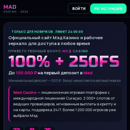
MAD
ВОЙТИ
РЕГИСТРАЦИЯ
CASINO · 2026
ТОЛЬКО ДЛЯ НОВИЧКОВ · ЛИМИТ 24:00:00
Официальный сайт Мэд Казино и рабочее
зеркало для доступа в любое время
ПРИВЕТСТВЕННЫЙ БОНУС
МЭД CASINO
100% + 250FS
До
100 000 ₽
на первый депозит в
Mad
Минимальный депозит — 500 ₽ · Бонус начисляется автоматически
Mad Casino
— лицензионная игровая платформа с
международной лицензией Curaçao. 2 000+ слотов от
ведущих провайдеров, мгновенные выплаты в крипту и
на карты, поддержка 24/7. Более 1 200 000 игроков уже
выбрали Мэд.