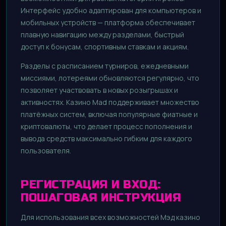
Интерфейс удобно адаптирован для компьютеров и
мобильных устройств — платформа обеспечивает
плавную навигацию между разделами, быстрый
доступ к бонусам, спортивным ставкам и акциям.
Разделы с расписанием турниров, ежедневными
миссиями, лотереями обновляются регулярно, что
позволяет участвовать в новых розыгрышах и
активностях. Казино Mad поддерживает множество
платёжных систем, включая популярные фиатные и
криптовалюты, что делает процесс пополнения и
вывода средств максимально гибким для каждого
пользователя.
РЕГИСТРАЦИЯ И ВХОД:
ПОШАГОВАЯ ИНСТРУКЦИЯ
Для использования всех возможностей Мэд казино