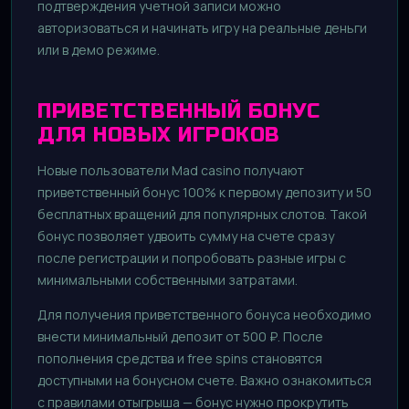
подтверждения учетной записи можно
авторизоваться и начинать игру на реальные деньги
или в демо режиме.
ПРИВЕТСТВЕННЫЙ БОНУС
ДЛЯ НОВЫХ ИГРОКОВ
Новые пользователи Mad casino получают
приветственный бонус 100% к первому депозиту и 50
бесплатных вращений для популярных слотов. Такой
бонус позволяет удвоить сумму на счете сразу
после регистрации и попробовать разные игры с
минимальными собственными затратами.
Для получения приветственного бонуса необходимо
внести минимальный депозит от 500 ₽. После
пополнения средства и free spins становятся
доступными на бонусном счете. Важно ознакомиться
с правилами отыгрыша — бонус нужно прокрутить