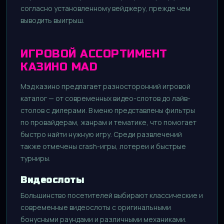
согласно установленному вейджеру, прежде чем
выводить выигрыш.
ИГРОВОЙ АССОРТИМЕНТ
КАЗИНО MAD
Мэд казино предлагает разносторонний игровой
каталог — от современных видео-слотов до лайв-
столов с дилерами. В меню представлены фильтры
по провайдерам, жанрам и тематике, что помогает
быстро найти нужную игру. Среди развлечений
также отмечены crash-игры, лотереи и быстрые
турниры.
Видеослоты
Большинство посетителей выбирают классические и
современные видеослоты с оригинальными
бонусными раундами и различными механиками.